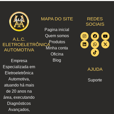
MAPA DO SITE
REDES
SOCIAIS
Pagina inicial
I
L
F
W
T
Y
X
Quem somos
n
i
a
h
i
o
-
A.L.C.
Produtos
s
n
c
a
k
u
t
ELETROELETRÔNICA
t
k
e
t
t
t
w
Minha conta
AUTOMOTIVA
a
e
b
s
o
u
i
Oficina
g
d
o
a
k
b
t
r
i
o
p
e
t
Blog
Empresa
a
n
k
p
e
m
r
Especializada em
AJUDA
Eletroeletrônica
Automotiva,
Suporte
atuando há mais
de 20 anos na
área, executando
Diagnósticos
Avançados,