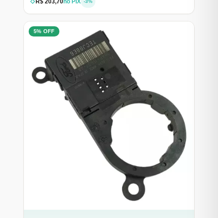
R$ 203,70
no PIX
-3%
5% OFF