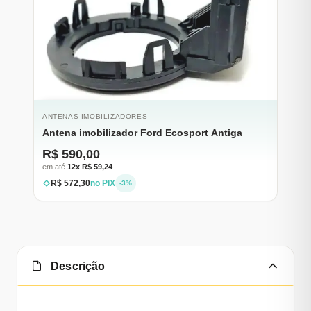
ESGOTADO
ANTENAS IMOBILIZADORES
Antena imobilizador Ford Ecosport Antiga
R$ 590,00
em até
12x R$ 59,24
R$ 572,30
no PIX
-3%
Descrição