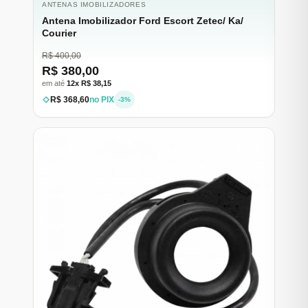
ANTENAS IMOBILIZADORES
Antena Imobilizador Ford Escort Zetec/ Ka/
Courier
R$ 400,00
R$ 380,00
em até
12x R$ 38,15
R$ 368,60
no PIX
-3%