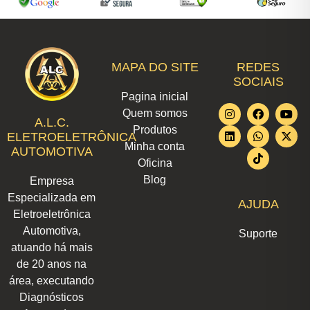
MAPA DO SITE
REDES
SOCIAIS
Pagina inicial
I
L
F
W
T
Y
X
Quem somos
n
i
a
h
i
o
-
A.L.C.
Produtos
s
n
c
a
k
u
t
ELETROELETRÔNICA
t
k
e
t
t
t
w
Minha conta
AUTOMOTIVA
a
e
b
s
o
u
i
Oficina
g
d
o
a
k
b
t
r
i
o
p
e
t
Blog
Empresa
a
n
k
p
e
m
r
Especializada em
AJUDA
Eletroeletrônica
Automotiva,
Suporte
atuando há mais
de 20 anos na
área, executando
Diagnósticos