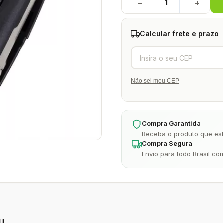
−
+
Calcular frete e prazo
Não sei meu CEP
Compra Garantida
Receba o produto que est
Compra Segura
Envio para todo Brasil co
u