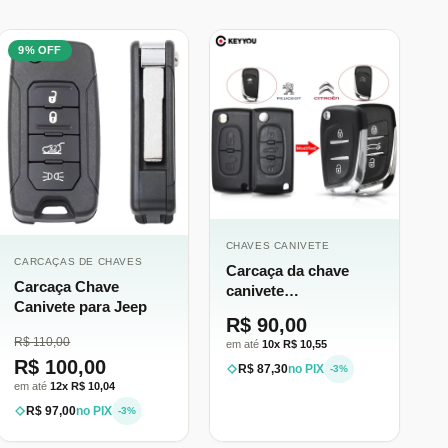
9% OFF
CHAVES CANIVETE
CARCAÇAS DE CHAVES
Carcaça da chave
Carcaça Chave
canivete
Canivete para Jeep
Peugeot/Citroen para
R$ 90,00
adaptação
R$ 110,00
em até
10x R$ 10,55
R$ 100,00
R$ 87,30
no PIX
-3%
em até
12x R$ 10,04
R$ 97,00
no PIX
-3%