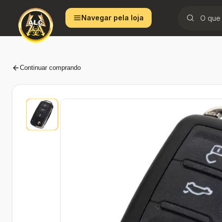
Ir
Navegar pela loja
para
o
conteúdo
Continuar comprando