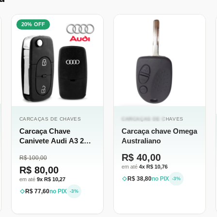
20% OFF
ESGOTADO
CARCAÇAS DE CHAVES
CARCAÇAS DE CHAVES
Carcaça Chave
Carcaça chave Omega
Canivete Audi A3 2
Australiano
botões
R$ 40,00
R$ 100,00
em até
4x R$ 10,76
R$ 80,00
R$ 38,80
no PIX
-3%
em até
9x R$ 10,27
R$ 77,60
no PIX
-3%