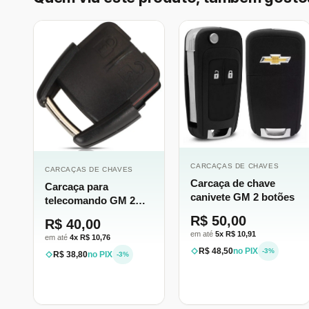
CARCAÇAS DE CHAVES
CARCAÇAS DE CHAVES
Carcaça de chave
Carcaça para
canivete GM 2 botões
telecomando GM 2
botões
R$ 50,00
R$ 40,00
em até
5x R$ 10,91
em até
4x R$ 10,76
R$ 48,50
no PIX
-3%
R$ 38,80
no PIX
-3%