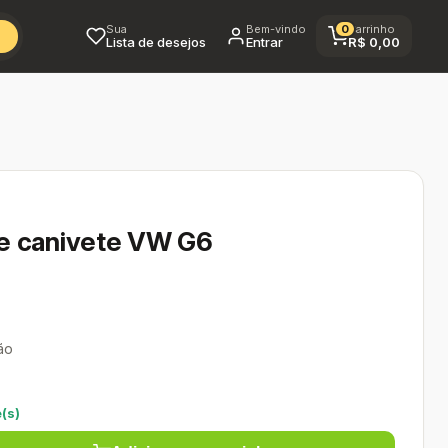
Sua
Bem-vindo
0
Carrinho
Lista de desejos
Entrar
R$
0,00
e canivete VW G6
ão
(s)