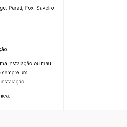
e, Parati, Fox, Saveiro
ção
 má instalação ou mau
re sempre um
instalação.
nica.