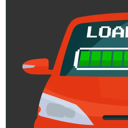
Programação
e
Codificação:
Entenda
as
Diferenças