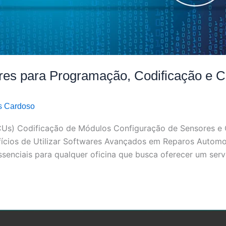
ares para Programação, Codificação e 
 Cardoso
CUs) Codificação de Módulos Configuração de Sensores e
ícios de Utilizar Softwares Avançados em Reparos Automot
senciais para qualquer oficina que busca oferecer um serv