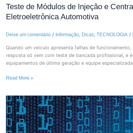
Teste de Módulos de Injeção e Centra
Eletroeletrônica Automotiva
/
,
,
/
Deixe um comentário
Informação
Dicas
TECNOLOGIA
Quando um veículo apresenta falhas de funcionamento, a
resposta só vem com teste de bancada profissional, e é
equipamentos de última geração e equipe especializada
Read More »
Principais
Funcionalidades
de
Softwares
para