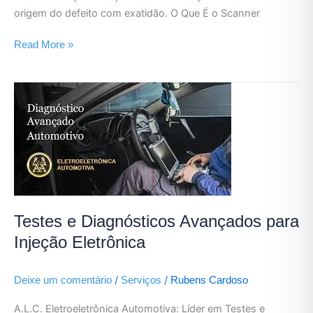
origem do defeito com exatidão. O Que É o Scanner
Read More »
Testes
e
Diagnósticos
Avançados
para
Injeção
Eletrônica
Testes e Diagnósticos Avançados para
Injeção Eletrônica
/
/
Deixe um comentário
Serviços
Rubens Cardoso
A.L.C. Eletroeletrônica Automotiva: Líder em Testes e