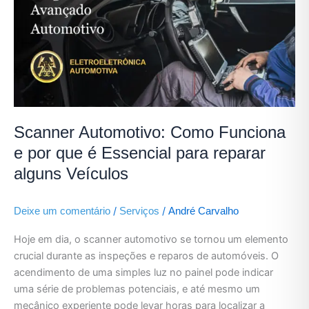
Como
Funciona
e
por
que
é
Essencial
para
Scanner Automotivo: Como Funciona
reparar
alguns
e por que é Essencial para reparar
Veículos
alguns Veículos
/
/
Deixe um comentário
Serviços
André Carvalho
Hoje em dia, o scanner automotivo se tornou um elemento
crucial durante as inspeções e reparos de automóveis. O
acendimento de uma simples luz no painel pode indicar
uma série de problemas potenciais, e até mesmo um
mecânico experiente pode levar horas para localizar a