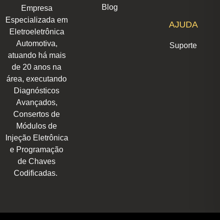
r
i
o
p
e
t
Blog
Empresa
a
n
k
p
e
m
r
Especializada em
AJUDA
Eletroeletrônica
Automotiva,
Suporte
atuando há mais
de 20 anos na
área, executando
Diagnósticos
Avançados,
Consertos de
Módulos de
Injeção Eletrônica
e Programação
de Chaves
Codificadas.