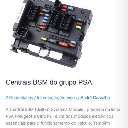
BSM
do
grupo
PSA
Centrais BSM do grupo PSA
/
,
/
2 Comentários
Informação
Serviços
André Carvalho
A Central BSM (Built-in Systems Module), presente na linha
PSA (Peugeot e Citroën), é um dos módulos eletrônicos
essenciais para o funcionamento do veículo. Também