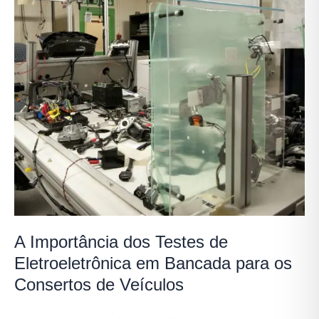
de
Eletroeletrônica
em
Bancada
para
os
Consertos
de
Veículos
A Importância dos Testes de
Eletroeletrônica em Bancada para os
Consertos de Veículos