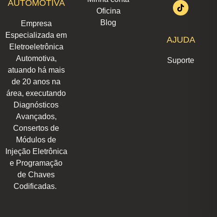
AUTOMOTIVA
a
e
b
s
o
u
i
Oficina
g
d
o
a
k
b
t
r
i
o
p
e
t
Blog
Empresa
a
n
k
p
e
m
r
Especializada em
AJUDA
Eletroeletrônica
Automotiva,
Suporte
atuando há mais
de 20 anos na
área, executando
Diagnósticos
Avançados,
Consertos de
Módulos de
Injeção Eletrônica
e Programação
de Chaves
Codificadas.