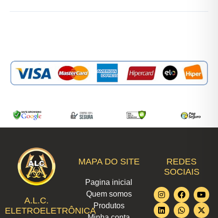
MAPA DO SITE
REDES
SOCIAIS
Pagina inicial
I
L
F
W
T
Y
X
Quem somos
n
i
a
h
i
o
-
A.L.C.
Produtos
s
n
c
a
k
u
t
ELETROELETRÔNICA
t
k
e
t
t
t
w
Minha conta