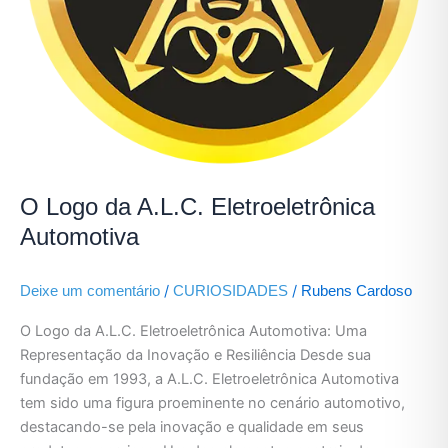
O Logo da A.L.C. Eletroeletrônica
Automotiva
/
/
Deixe um comentário
CURIOSIDADES
Rubens Cardoso
O Logo da A.L.C. Eletroeletrônica Automotiva: Uma
Representação da Inovação e Resiliência Desde sua
fundação em 1993, a A.L.C. Eletroeletrônica Automotiva
tem sido uma figura proeminente no cenário automotivo,
destacando-se pela inovação e qualidade em seus